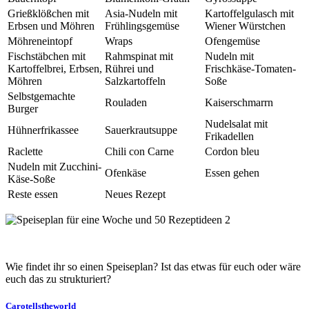
Grießklößchen mit
Asia-Nudeln mit
Kartoffelgulasch mit
Erbsen und Möhren
Frühlingsgemüse
Wiener Würstchen
Möhreneintopf
Wraps
Ofengemüse
Fischstäbchen mit
Rahmspinat mit
Nudeln mit
Kartoffelbrei, Erbsen,
Rührei und
Frischkäse-Tomaten-
Möhren
Salzkartoffeln
Soße
Selbstgemachte
Rouladen
Kaiserschmarrn
Burger
Nudelsalat mit
Hühnerfrikassee
Sauerkrautsuppe
Frikadellen
Raclette
Chili con Carne
Cordon bleu
Nudeln mit Zucchini-
Ofenkäse
Essen gehen
Käse-Soße
Reste essen
Neues Rezept
Wie findet ihr so einen Speiseplan? Ist das etwas für euch oder wäre
euch das zu strukturiert?
Carotellstheworld