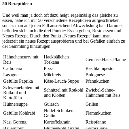
50 Rezeptideen
Und weil man ja doch oft dazu neigt, regelmäßig das gleiche zu
essen, habe ich mir 50 verschiedene Rezeptideen aufgeschrieben,
sodass man auf jeden Fall ausreichend Abwechslung hat. Darunter
befinden sich auch die drei Punkte: Essen gehen, Reste essen und
Neues Rezept. Durch den Punkt „Neues Rezept“ kann man
jederzeit ein neues Rezept ausprobieren und bei Gefallen einfach zu
der Sammlung hinzufügen.
Hähnchencurry mit
Hackbällchen
Gemüse-Hack-Pfanne
Reis
Toskana
Carbonara
Pizza
Basilikumpesto
Lasagne
Milchreis
Bolognese
Gefüllte Paprika
Käse-Lauch-Suppe
Pfannkuchen
Schweinebraten mit
Schnitzel mit Rotkohl
Zwiebel-Sahne-
Rotkohl und
und Klößen
Hähnchen mit Reis
Kartoffeln
Hühnersuppe
Gulasch
Grillen
Nudel-Schinken-
Gefüllte Kohlrabi
Flammkuchen
Gratin
Nasi Goreng
Kartoffelgratin
Reispfanne
Bauerntopf
Blumenkohl-Gratin
Gyrossuppe