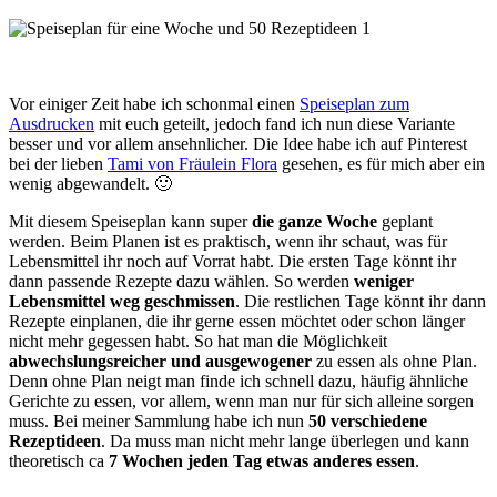
Vor einiger Zeit habe ich schonmal einen
Speiseplan zum
Ausdrucken
mit euch geteilt, jedoch fand ich nun diese Variante
besser und vor allem ansehnlicher. Die Idee habe ich auf Pinterest
bei der lieben
Tami von Fräulein Flora
gesehen, es für mich aber ein
wenig abgewandelt. 🙂
Mit diesem Speiseplan kann super
die ganze Woche
geplant
werden. Beim Planen ist es praktisch, wenn ihr schaut, was für
Lebensmittel ihr noch auf Vorrat habt. Die ersten Tage könnt ihr
dann passende Rezepte dazu wählen. So werden
weniger
Lebensmittel weg geschmissen
. Die restlichen Tage könnt ihr dann
Rezepte einplanen, die ihr gerne essen möchtet oder schon länger
nicht mehr gegessen habt. So hat man die Möglichkeit
abwechslungsreicher und ausgewogener
zu essen als ohne Plan.
Denn ohne Plan neigt man finde ich schnell dazu, häufig ähnliche
Gerichte zu essen, vor allem, wenn man nur für sich alleine sorgen
muss. Bei meiner Sammlung habe ich nun
50 verschiedene
Rezeptideen
. Da muss man nicht mehr lange überlegen und kann
theoretisch ca
7 Wochen jeden Tag etwas anderes essen
.