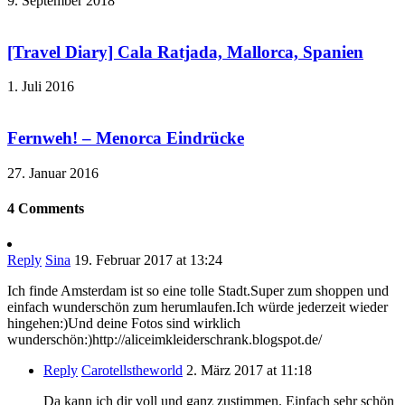
9. September 2018
[Travel Diary] Cala Ratjada, Mallorca, Spanien
1. Juli 2016
Fernweh! – Menorca Eindrücke
27. Januar 2016
4 Comments
Reply
Sina
19. Februar 2017 at 13:24
Ich finde Amsterdam ist so eine tolle Stadt.Super zum shoppen und
einfach wunderschön zum herumlaufen.Ich würde jederzeit wieder
hingehen:)Und deine Fotos sind wirklich
wunderschön:)http://aliceimkleiderschrank.blogspot.de/
Reply
Carotellstheworld
2. März 2017 at 11:18
Da kann ich dir voll und ganz zustimmen. Einfach sehr schön