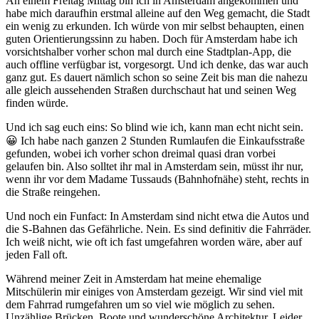
An einem Freitag Mittag bin ich in Amsterdam angekommen und
habe mich daraufhin erstmal alleine auf den Weg gemacht, die Stadt
ein wenig zu erkunden. Ich würde von mir selbst behaupten, einen
guten Orientierungssinn zu haben. Doch für Amsterdam habe ich
vorsichtshalber vorher schon mal durch eine Stadtplan-App, die
auch offline verfügbar ist, vorgesorgt. Und ich denke, das war auch
ganz gut. Es dauert nämlich schon so seine Zeit bis man die nahezu
alle gleich aussehenden Straßen durchschaut hat und seinen Weg
finden würde.
Und ich sag euch eins: So blind wie ich, kann man echt nicht sein.
😀 Ich habe nach ganzen 2 Stunden Rumlaufen die Einkaufsstraße
gefunden, wobei ich vorher schon dreimal quasi dran vorbei
gelaufen bin. Also solltet ihr mal in Amsterdam sein, müsst ihr nur,
wenn ihr vor dem Madame Tussauds (Bahnhofnähe) steht, rechts in
die Straße reingehen.
Und noch ein Funfact: In Amsterdam sind nicht etwa die Autos und
die S-Bahnen das Gefährliche. Nein. Es sind definitiv die Fahrräder.
Ich weiß nicht, wie oft ich fast umgefahren worden wäre, aber auf
jeden Fall oft.
Während meiner Zeit in Amsterdam hat meine ehemalige
Mitschülerin mir einiges von Amsterdam gezeigt. Wir sind viel mit
dem Fahrrad rumgefahren um so viel wie möglich zu sehen.
Unzählige Brücken, Boote und wunderschöne Architektur. Leider