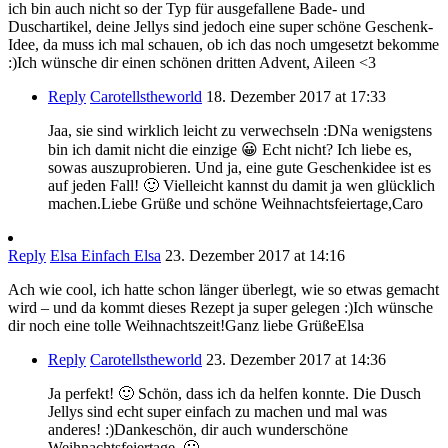
ich bin auch nicht so der Typ für ausgefallene Bade- und
Duschartikel, deine Jellys sind jedoch eine super schöne Geschenk-
Idee, da muss ich mal schauen, ob ich das noch umgesetzt bekomme
:)Ich wünsche dir einen schönen dritten Advent, Aileen <3
Reply
Carotellstheworld
18. Dezember 2017 at 17:33
Jaa, sie sind wirklich leicht zu verwechseln :DNa wenigstens
bin ich damit nicht die einzige 😀 Echt nicht? Ich liebe es,
sowas auszuprobieren. Und ja, eine gute Geschenkidee ist es
auf jeden Fall! 🙂 Vielleicht kannst du damit ja wen glücklich
machen.Liebe Grüße und schöne Weihnachtsfeiertage,Caro
Reply
Elsa Einfach Elsa
23. Dezember 2017 at 14:16
Ach wie cool, ich hatte schon länger überlegt, wie so etwas gemacht
wird – und da kommt dieses Rezept ja super gelegen :)Ich wünsche
dir noch eine tolle Weihnachtszeit!Ganz liebe GrüßeElsa
Reply
Carotellstheworld
23. Dezember 2017 at 14:36
Ja perfekt! 🙂 Schön, dass ich da helfen konnte. Die Dusch
Jellys sind echt super einfach zu machen und mal was
anderes! :)Dankeschön, dir auch wunderschöne
Weihnachtsfeiertage. 🙂