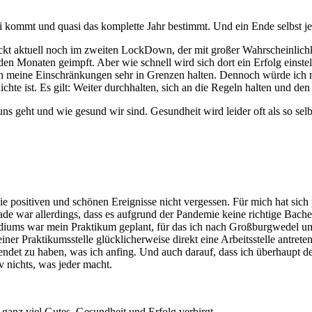
ommt und quasi das komplette Jahr bestimmt. Und ein Ende selbst jetzt
kt aktuell noch im zweiten LockDown, der mit großer Wahrscheinlichke
n Monaten geimpft. Aber wie schnell wird sich dort ein Erfolg einst
sich meine Einschränkungen sehr in Grenzen halten. Dennoch würde ich 
hte ist. Es gilt: Weiter durchhalten, sich an die Regeln halten und d
ns geht und wie gesund wir sind. Gesundheit wird leider oft als so selb
ie positiven und schönen Ereignisse nicht vergessen. Für mich hat sich
ade war allerdings, dass es aufgrund der Pandemie keine richtige Bac
Studiums war mein Praktikum geplant, für das ich nach Großburgwedel
iner Praktikumsstelle glücklicherweise direkt eine Arbeitsstelle antre
beendet zu haben, was ich anfing. Und auch darauf, dass ich überhaup
v nichts, was jeder macht.
ch ganz viel Gutes, Gesundheit und Erfolg verbirgt.