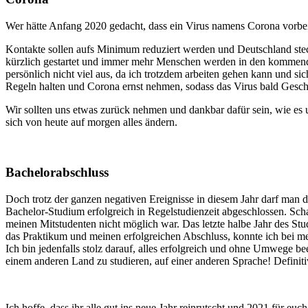
Wer hätte Anfang 2020 gedacht, dass ein Virus namens Corona vorbei k
Kontakte sollen aufs Minimum reduziert werden und Deutschland stec
kürzlich gestartet und immer mehr Menschen werden in den kommende
persönlich nicht viel aus, da ich trotzdem arbeiten gehen kann und 
Regeln halten und Corona ernst nehmen, sodass das Virus bald Geschic
Wir sollten uns etwas zurück nehmen und dankbar dafür sein, wie es u
sich von heute auf morgen alles ändern.
Bachelorabschluss
Doch trotz der ganzen negativen Ereignisse in diesem Jahr darf man d
Bachelor-Studium erfolgreich in Regelstudienzeit abgeschlossen. Sch
meinen Mitstudenten nicht möglich war. Das letzte halbe Jahr des 
das Praktikum und meinen erfolgreichen Abschluss, konnte ich bei me
Ich bin jedenfalls stolz darauf, alles erfolgreich und ohne Umwege 
einem anderen Land zu studieren, auf einer anderen Sprache! Definiti
Ich hoffe, dass ihr alle gut ins neue Jahr reinrutscht und 2021 für eu