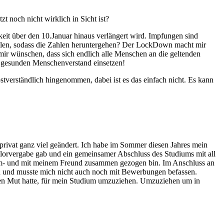
 noch nicht wirklich in Sicht ist?
it über den 10.Januar hinaus verlängert wird. Impfungen sind
ellen, sodass die Zahlen heruntergehen? Der LockDown macht mir
mir wünschen, dass sich endlich alle Menschen an die geltenden
en gesunden Menschenverstand einsetzen!
stverständlich hingenommen, dabei ist es das einfach nicht. Es kann
 privat ganz viel geändert. Ich habe im Sommer diesen Jahres mein
helorvergabe gab und ein gemeinsamer Abschluss des Studiums mit all
 um- und mit meinem Freund zusammen gezogen bin. Im Anschluss an
ten und musste mich nicht auch noch mit Bewerbungen befassen.
t den Mut hatte, für mein Studium umzuziehen. Umzuziehen um in