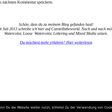
n nächsten Kommentar speichern.
Schön, dass du zu meinem Blog gefunden hast!
it Juli 2013 schreibe ich hier auf Carotellstheworld. Nach und nach 
Watercolor, Loose Watercolor, Lettering und Mixed Media setzen.
Du möchtest mehr erfahren? Hier weiterlesen
enn Du die Website weiter nutzt, stimmst Du der Verwendung von Cook
Copyright © 2013-2024
Carotellstheworld
|
Impressum
& Datenschutz